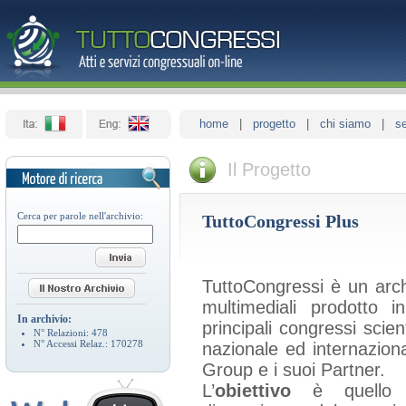
home
|
progetto
|
chi siamo
|
se
Il Progetto
Cerca per parole nell'archivio:
TuttoCongressi Plus
TuttoCongressi è un arch
multimediali prodotto i
In archivio:
principali congressi scient
N° Relazioni:
478
N° Accessi Relaz.:
170278
nazionale ed internazion
Group e i suoi Partner.
L’
obiettivo
è quello d