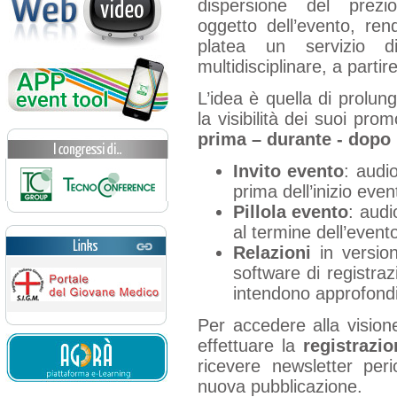
dispersione del prezios
oggetto dell’evento, re
platea un servizio d
multidisciplinare, a partir
L’idea è quella di prolung
la visibilità dei suoi pro
prima – durante - dopo
Invito evento
: audi
prima dell’inizio even
Pillola evento
: audi
al termine dell’event
Relazioni
in versione
software di registra
intendono approfondir
Per accedere alla vision
effettuare la
registrazi
ricevere newsletter peri
nuova pubblicazione.