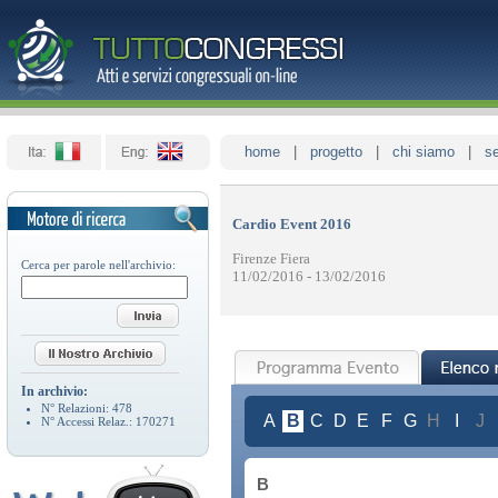
home
|
progetto
|
chi siamo
|
se
Cardio Event 2016
Firenze Fiera
Cerca per parole nell'archivio:
11/02/2016 - 13/02/2016
In archivio:
N° Relazioni:
478
A
B
C
D
E
F
G
H
I
J
N° Accessi Relaz.:
170271
B