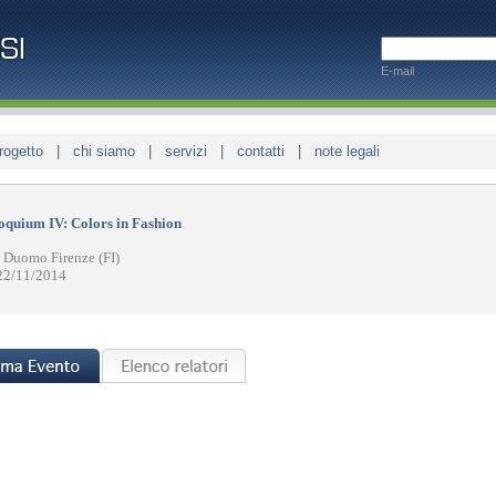
E-mail
rogetto
|
chi siamo
|
servizi
|
contatti
|
note legali
oquium IV: Colors in Fashion
 Duomo Firenze (FI)
22/11/2014