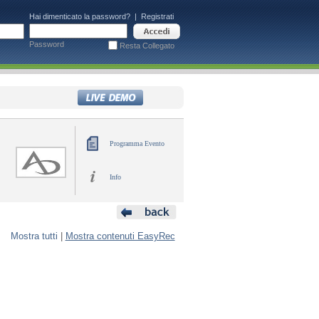
Hai dimenticato la password?
|
Registrati
Password
Resta Collegato
Programma Evento
Info
Mostra tutti
|
Mostra contenuti EasyRec