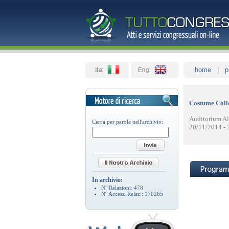
home
|
p
Costume Coll
Auditorium Al
Cerca per parole nell'archivio:
20/11/2014 - 
In archivio:
N° Relazioni:
478
N° Accessi Relaz.:
170265