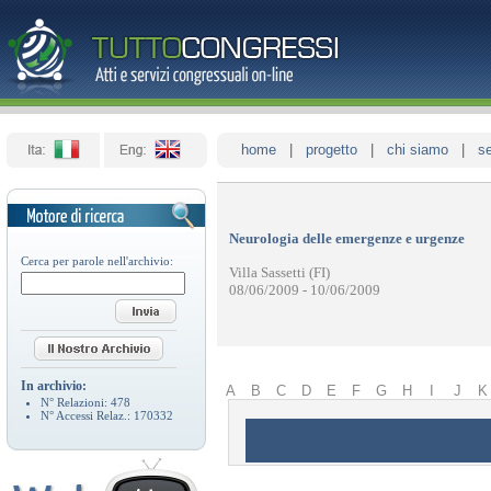
home
|
progetto
|
chi siamo
|
se
Neurologia delle emergenze e urgenze
Cerca per parole nell'archivio:
Villa Sassetti (FI)
08/06/2009 - 10/06/2009
In archivio:
A
B
C
D
E
F
G
H
I
J
K
N° Relazioni:
478
N° Accessi Relaz.:
170332