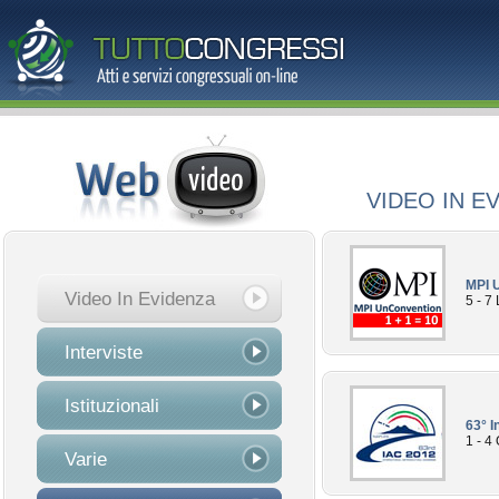
VIDEO IN E
MPI 
Video In Evidenza
5 - 7
Interviste
Istituzionali
63° I
1 - 4
Varie