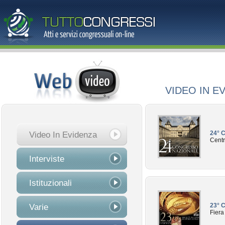
VIDEO IN E
24° C
Video In Evidenza
Centr
Interviste
Istituzionali
23° 
Varie
Fiera