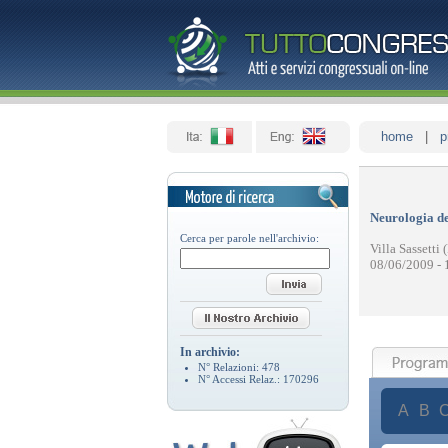
home
|
p
Neurologia de
Cerca per parole nell'archivio:
Villa Sassetti 
08/06/2009 - 
In archivio:
N° Relazioni:
478
N° Accessi Relaz.:
170296
A
B