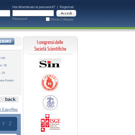
Hai dimenticato la password?
|
Registrati
Password
Resta Collegato
 atti
ni: 30
: 29
mma Evento
ti EasyRec
Y
Z