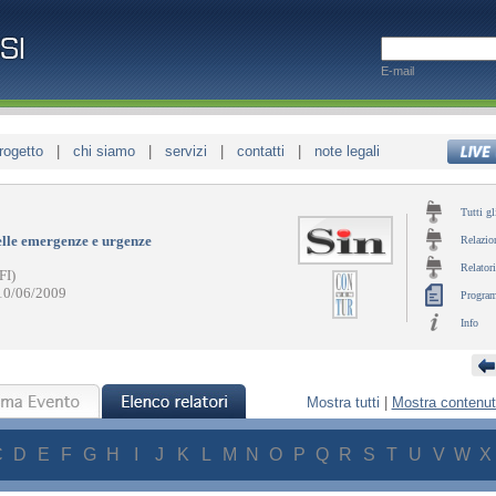
E-mail
rogetto
|
chi siamo
|
servizi
|
contatti
|
note legali
Tutti gli
lle emergenze e urgenze
Relazio
Relatori
(FI)
10/06/2009
Progra
Info
Mostra tutti
|
Mostra contenu
C
D
E
F
G
H
I
J
K
L
M
N
O
P
Q
R
S
T
U
V
W
X