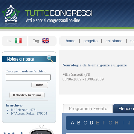
home
|
progetto
|
chi siamo
|
se
Neurologia delle emergenze e urgenze
Cerca per parole nell'archivio:
Villa Sassetti (FI)
08/06/2009 - 10/06/2009
In archivio:
N° Relazioni:
478
N° Accessi Relaz.:
170304
A
B
C
D
E
F
G
H
I
J