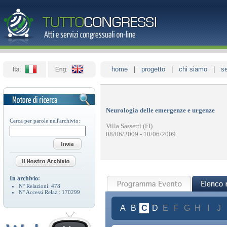
home
|
progetto
|
chi siamo
|
se
Neurologia delle emergenze e urgenze
Cerca per parole nell'archivio:
Villa Sassetti (FI)
08/06/2009 - 10/06/2009
In archivio:
N° Relazioni:
478
N° Accessi Relaz.:
170299
A
B
C
D
E
F
G
H
I
J