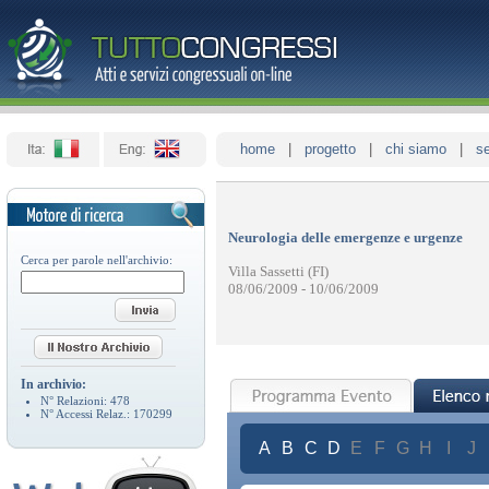
home
|
progetto
|
chi siamo
|
se
Neurologia delle emergenze e urgenze
Cerca per parole nell'archivio:
Villa Sassetti (FI)
08/06/2009 - 10/06/2009
In archivio:
N° Relazioni:
478
N° Accessi Relaz.:
170299
A
B
C
D
E
F
G
H
I
J